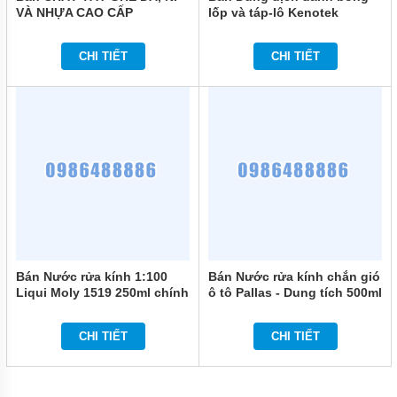
VÀ NHỰA CAO CẤP
lốp và táp-lô Kenotek
KENOTEK TEXTILE
Concentrated Tyre Gloss
CLEANER chính hãng
(Can 5L) chính hãng
CHI TIẾT
CHI TIẾT
Bán Nước rửa kính 1:100
Bán Nước rửa kính chắn gió
Liqui Moly 1519 250ml chính
ô tô Pallas - Dung tích 500ml
hãng
chính hãng
CHI TIẾT
CHI TIẾT