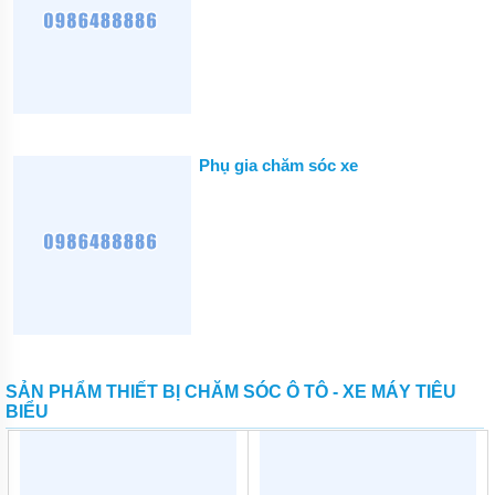
THIẾT
BỊ
DÂN
DỤNG
THIẾT
BỊ
Phụ gia chăm sóc xe
CÔNG
NGHIỆP
BƠM
CÔNG
NGHIỆP
TIN
TỨC
GIỚI
THIỆU
SẢN PHẨM THIẾT BỊ CHĂM SÓC Ô TÔ - XE MÁY TIÊU
SẢN
BIỂU
PHẨM
MỚI
LIÊN
HỆ