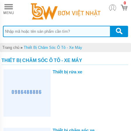
0
TRANG
CHỦ
THIẾT
BỊ
CHĂM
SÓC
Ô TÔ
- XE
Trang chủ
»
Thiết Bị Chăm Sóc Ô Tô - Xe Máy
MÁY
THIẾT
THIẾT BỊ CHĂM SÓC Ô TÔ - XE MÁY
BỊ
SỬA
Thiết bị rửa xe
CHỮA
XE
MÁY
THIẾT
BỊ
SỬA
CHỮA
Ô TÔ,
XE
TẢI
Thiết bị chăm sóc xe