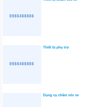
MÁY
RỬA
XE
DỤNG
CỤ
KHÍ
NÉN
MÁY
NÉN
KHÍ
Thiết bị phụ trợ
MÁY
THÁO
VỎ
THIẾT
BỊ
ĐIỆN
CẦM
TAY
Dụng cụ chăm sóc xe
DỤNG
CỤ
CẦM
TAY