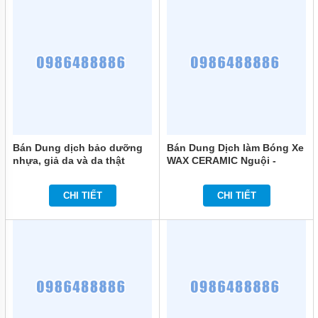
Bán Dung dịch bảo dưỡng
Bán Dung Dịch làm Bóng Xe
nhựa, giả da và da thật
WAX CERAMIC Nguội -
Kenotek Vinyl & Leather
KENOTEK SHOWROOM
Conditioner (Chai xịt 1L)
SHRINE chính hãng
CHI TIẾT
CHI TIẾT
chính hãng