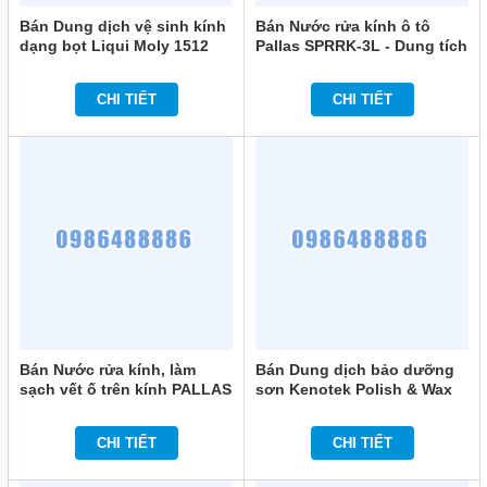
Bán Dung dịch vệ sinh kính
Bán Nước rửa kính ô tô
dạng bọt Liqui Moly 1512
Pallas SPRRK-3L - Dung tích
300ml chính hãng
3 lít chính hãng
CHI TIẾT
CHI TIẾT
Bán Nước rửa kính, làm
Bán Dung dịch bảo dưỡng
sạch vết ố trên kính PALLAS
sơn Kenotek Polish & Wax
650ml chính hãng
(Chai xịt 0.4L) chính hãng
CHI TIẾT
CHI TIẾT