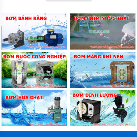
Máy bơm hơi khí nén là sản phẩm có khả năng tạo
nguồn không khí nén nạp vào và thoát ra nhanh chóng.
Máy bơm khí nén có lưu lượng khí nén lớn, công suất
cao có thể hoạt động trong 24h.
Máy rửa xe cao áp là sản phẩm có thiết kế nhỏ gọn,
trọng lượng nhẹ, tiết kiệm điện nước và tiết kiệm thời
gian, sản phẩm Sản phẩm máy rửa xe sẽ là công cụ hỗ
trợ cho bạn trong việc rửa sạch xe và vệ sinh máy móc,
công xưởng, nhà bếp, nhà vệ sinh, tường nhà, sân
vườn nhanh chóng và hiệu quả.
Ben nâng xe máy hay còn được biết đến với nhiều tên
gọi khác như kích nâng xe, , cầu nâng xe máy,... sản
phẩm này được sử dụng phổ biến trong các tiệm phun
rửa cũng như sửa chữa và bảo dưỡng xe máy với
nhiệm vụ chính là nâng xe cao lên khỏi mặt đất để
thuận tiện cho quá trình làm sạch, sửa chữa.
1.2 Thiết bị chăm sóc xe
Bình xịt tạo bọt hiện nay trên thị trường có khá nhiều, từ