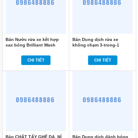
Bán Nước rửa xe kết hợp
Bán Dung dịch rửa xe
xax bóng Brilliant Wash
không chạm 3-trong-1
(Chai 1L) chính hãng
Kenotek Cargo 4100 Forté
(Can 1L) chính hãng
CHI TIẾT
CHI TIẾT
Bán CHẤT TẨY GHẾ DA, NỈ
Bán Dung dịch đánh bóng