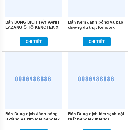
Bán DUNG DỊCH TẨY VÀNH
Bán Kem đánh bóng và bảo
LAZANG Ô TÔ KENOTEK X
dưỡng da thật Kenotek
TRA 4200 chính hãng
Leather Cream (Chai xịt
0.4L) chính hãng
CHI TIẾT
CHI TIẾT
Bán Dung dịch đánh bóng
Bán Dung dịch làm sạch nội
la-zăng và kim loại Kenotek
thất Kenotek Interior
Wheel Cleaner (Chai xịt 1L)
Cleaner (Chai xịt 1L) chính
chính hãng
hãng