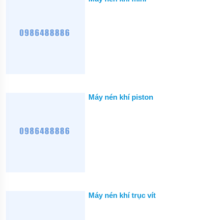
MÁY
RỬA
XE
DỤNG
CỤ
KHÍ
NÉN
MÁY
NÉN
KHÍ
Máy nén khí piston
MÁY
THÁO
VỎ
THIẾT
BỊ
ĐIỆN
CẦM
TAY
Máy nén khí trục vít
DỤNG
CỤ
CẦM
TAY