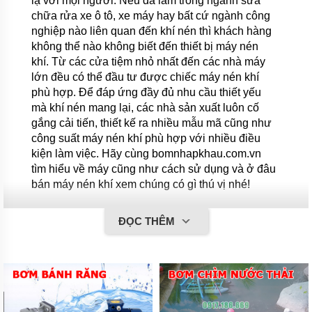
lạ với mọi người. Nếu đã làm trong ngành sửa
chữa rửa xe ô tô, xe máy hay bất cứ ngành công
nghiệp nào liên quan đến khí nén thì khách hàng
không thể nào không biết đến thiết bị máy nén
khí. Từ các cửa tiệm nhỏ nhất đến các nhà máy
lớn đều có thể đầu tư được chiếc máy nén khí
phù hợp. Để đáp ứng đầy đủ nhu cầu thiết yếu
mà khí nén mang lại, các nhà sản xuất luôn cố
gắng cải tiến, thiết kế ra nhiều mẫu mã cũng như
công suất máy nén khí phù hợp với nhiều điều
kiện làm việc. Hãy cùng bomnhapkhau.com.vn
tìm hiểu về máy cũng như cách sử dụng và ở đâu
bán máy nén khí xem chúng có gì thú vị nhé!
1. Máy nén khí là gì?
ĐỌC THÊM
Máy nén khí là loại máy có thiết kế chuyên dụng để chuyển
không khí thành khí nén áp suất cao, ngoài ra còn có thể lọc
khí nén thành khí sạch để cung cấp cho môi trường y tế,
công nghiệp thực phẩm,... Máy nén khí còn được sử dụng
như máy nén khí dây đai (dây curoa), màng rung. So sánh