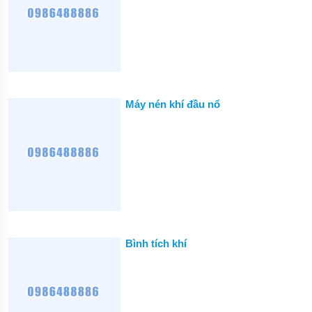
THIẾT
BỊ
DÂN
DỤNG
THIẾT
BỊ
Máy nén khí đầu nổ
CÔNG
NGHIỆP
BƠM
CÔNG
NGHIỆP
TIN
TỨC
GIỚI
THIỆU
Bình tích khí
SẢN
PHẨM
MỚI
LIÊN
HỆ