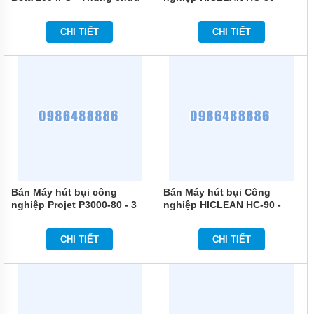
MÁY
22 lít chính hãng
chính hãng
RỬA
XE
CHI TIẾT
CHI TIẾT
DỤNG
CỤ
KHÍ
NÉN
MÁY
NÉN
KHÍ
MÁY
THÁO
VỎ
Bán Máy hút bụi công
Bán Máy hút bụi Công
nghiệp Projet P3000-80 - 3
nghiệp HICLEAN HC-90 -
THIẾT
mô tơ chính hãng
Trung Quốc chính hãng
BỊ
ĐIỆN
CHI TIẾT
CHI TIẾT
CẦM
TAY
DỤNG
CỤ
CẦM
TAY