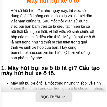
Máy hút bụi xe ô tô
Với xã hội hiện đại như ngày nay, thì việc sử
dụng ô tô đã không còn quá xa lạ với người dân
việt nam chúng ta. Sau một thời gian sử dụng,
việc bụi bẩn bám trên xe là điều tất nhiên kể cả
nội thất lẫn ngoại thất, vì thế việc vệ sinh chiếc xế
hộp của mình là điều cần thiết. Máy hút bụi xe ô tô
là một trong những thiết bị cần thiết trong quá
trình vệ sinh xế hộp của bạn. Hãy cùng
bomnhapkhau.com.vn tìm hiểu kỹ hơn về dòng
sản phẩm này nhé.
1. Máy hút bụi xe ô tô là gì? Cấu tạo
máy hút bụi xe ô tô.
Máy hút bụi xe ô tô là một trong những thiết bị vệ sinh
không thể thiếu trong các tiệm gara ô tô chuyên nghiệp.
Với chức năng chính là hút thổi bụi bẩn của ô tô một
ĐỌC THÊM
cách cực kỳ nhanh chóng và hiệu quả. Giúp người sử
dụng tiết kiệm được khá nhiều thời gian và tiền bạc.