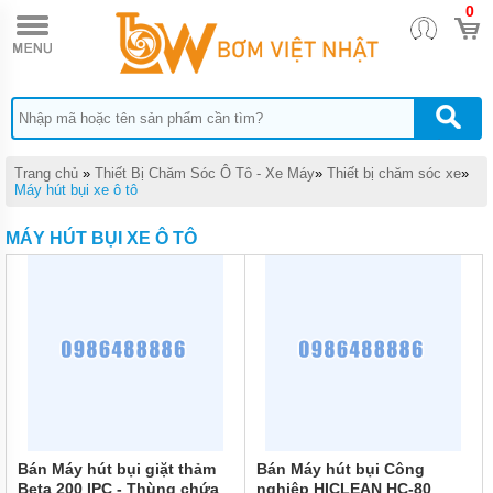
0
TRANG
CHỦ
THIẾT
BỊ
CHĂM
SÓC
Ô TÔ
- XE
Trang chủ
»
Thiết Bị Chăm Sóc Ô Tô - Xe Máy
»
Thiết bị chăm sóc xe
»
MÁY
Máy hút bụi xe ô tô
THIẾT
MÁY HÚT BỤI XE Ô TÔ
BỊ
SỬA
CHỮA
XE
MÁY
THIẾT
BỊ
SỬA
CHỮA
Ô TÔ,
XE
TẢI
Bán Máy hút bụi giặt thảm
Bán Máy hút bụi Công
Beta 200 IPC - Thùng chứa
nghiệp HICLEAN HC-80