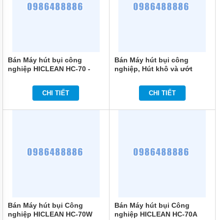
THIẾT
BỊ
DÂN
DỤNG
THIẾT
Bán Máy hút bụi công
Bán Máy hút bụi công
BỊ
nghiệp HICLEAN HC-70 -
nghiệp, Hút khô và ướt
CÔNG
Trung Quốc chính hãng
Projet P2000-70 chính hãng
NGHIỆP
CHI TIẾT
CHI TIẾT
BƠM
CÔNG
NGHIỆP
TIN
TỨC
GIỚI
THIỆU
SẢN
PHẨM
MỚI
Bán Máy hút bụi Công
Bán Máy hút bụi Công
LIÊN
nghiệp HICLEAN HC-70W
nghiệp HICLEAN HC-70A
HỆ