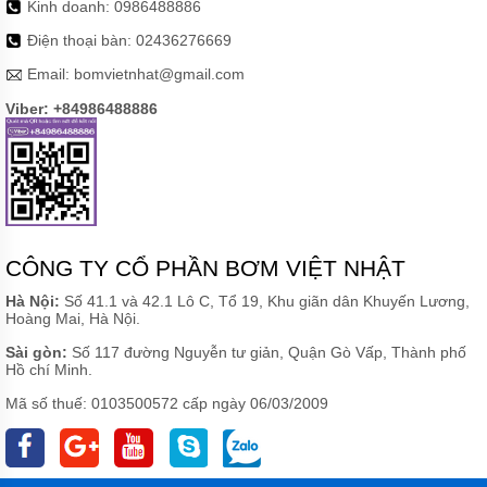
Kinh doanh:
0986488886
các khu công nghiệp, khu chế xuất, siêu thị, nhà hàng,
Điện thoại bàn:
02436276669
khách sạn,...
Email:
bomvietnhat@gmail.com
4. Kinh nghiệm mua máy hút bụi rửa
xe ô tô tốt nhất
Viber: +84986488886
Khi mua máy, bạn cần phải chú ý những điều sau đây:
Máy phải đầy đủ thông số kỹ thuật, tem nhãn mác đầy
đủ.
Đa số các dòng máy hút bụi ô tô đều sử dụng công
CÔNG TY CỔ PHẦN BƠM VIỆT NHẬT
suất tương đương nhau, nên quý khách không cần
phải quan tâm.
Hà Nội:
Số 41.1 và 42.1 Lô C, Tổ 19, Khu giãn dân Khuyến Lương,
Hoàng Mai, Hà Nội.
Chọn thương hiệu uy tín hiện nay trên thị trường được
người sử dụng tin dùng.
Sài gòn:
Số 117 đường Nguyễn tư giản, Quận Gò Vấp, Thành phố
Chọn nơi cung cấp uy tín được nhiều người đánh giá
Hồ chí Minh.
tốt.
Mã số thuế: 0103500572 cấp ngày 06/03/2009
5. Giá máy hút bụi xe ô tô cầm tay
bao nhiêu tiền