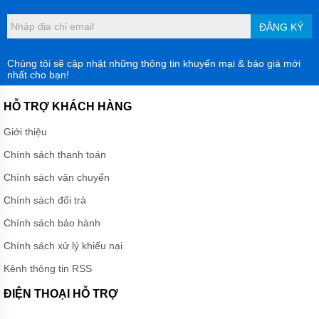
Tùy thuộc vào chức năng của sản phẩm, người sử dụng chia
máy hút bụi trên xe ô tô làm 3 loại chính sau:
ĐĂNG KÝ
Máy hút bụi mini xe ô tô: hay còn gọi là máy hút bụi
Chúng tôi sẽ cập nhật những thông tin khuyến mại & báo giá mới
cầm tay, là dòng máy có công suất nhỏ, thiết kế nhỏ
nhất cho bạn!
gọn, linh hoạt dễ dàng di chuyển. Với giá thành khá rẻ,
là sản phẩm thích hợp với những người không có thời
HỖ TRỢ KHÁCH HÀNG
gian mang xe đến tiệm để vệ sinh thường xuyên.
Nhưng dòng máy này có nhược điểm rất lớn là không
Giới thiệu
thể vệ sinh sạch sẽ, không kỹ lưỡng, công suất thấp
Chính sách thanh toán
nên lực hút không được mạnh.
Máy hút bụi dân dụng là dòng máy hút bụi công nghiệp
Chính sách vận chuyển
có 1 motor, có khả năng hút khô, hút nước và các bụi
Chính sách đổi trả
bẩn. Ngoài ra, có công suất vừa phải giúp việc hút bụi
bẩn nhanh chóng, là sản phẩm không thể thiếu trong
Chính sách bảo hành
các tiệm sửa chữa xe oto hay các gara, chuyên sử
Chính sách xử lý khiếu nại
dụng để hút bụi bẩn cứng đầu bám trên ghế da,....
Kênh thông tin RSS
Máy hút bụi chuyên nghiệp là dòng sản phẩm cao cấp
có từ 2 motor tới 3 motor, có công suất hút cực mạnh, là
ĐIỆN THOẠI HỖ TRỢ
dòng sản phẩm rất được các tiệm sửa xe chuyên
nghiệp tin dùng. Ngoài ra, nó còn có thể sử dụng trong