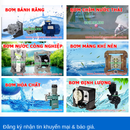
Cấu tạo cơ bản của máy hút bụi cho xe ô tô là: cổng
nạp, túi xốp, động cơ máy và một số loại phụ kiện kèm
theo khác như: thùng chứa, ống hút bụi, bàn hút,...
2. Những ứng dụng máy hút bụi cho
xe ô tô
Ngoài chức năng chính là hút bụi bẩn trên xe ra, thì máy hút
bụi xe oto còn có những chức năng khác, phục vụ trong đời
sống hằng ngày là:
Vệ sinh thảm dạng vừa và nhỏ như các văn phòng,
phòng khách sạn cũng như trường học, phòng y tế,
bệnh viện, trường học… và các hộ gia đình.
Chủ yếu làm nội thất xe ô tô, đặc biệt chuyên tại các
dịch vụ vệ sinh.
Được sử dụng rộng rãi ở nhiều nơi như các trung tâm
rửa xe ô tô lớn.
3. Phân loại máy hút bụi trên xe ô tô
Đăng ký nhận tin khuyến mại & báo giá.