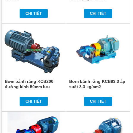
MÁY
RỬA
XE
CHI TIẾT
CHI TIẾT
DỤNG
CỤ
KHÍ
NÉN
MÁY
NÉN
KHÍ
MÁY
THÁO
VỎ
Bơm bánh răng KCB200
Bơm bánh răng KCB83.3 áp
đường kính 50mm lưu
suất 3.3 kg/cm2
THIẾT
lượng 12 m3
BỊ
ĐIỆN
CHI TIẾT
CHI TIẾT
CẦM
TAY
DỤNG
CỤ
CẦM
TAY