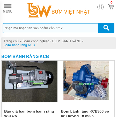
0
TRANG
CHỦ
THIẾT
BỊ
CHĂM
SÓC
Ô TÔ
- XE
Trang chủ
»
Bơm công nghiệp
»
BƠM BÁNH RĂNG
»
MÁY
Bơm bánh răng KCB
THIẾT
BƠM BÁNH RĂNG KCB
BỊ
SỬA
CHỮA
XE
MÁY
THIẾT
BỊ
SỬA
CHỮA
Ô TÔ,
XE
TẢI
Báo giá bán bơm bánh răng
Bơm bánh răng KCB300 có
WCB75
lưu lượng 18 m3/h