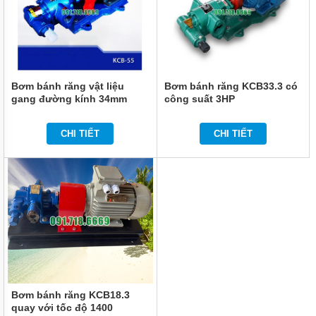
THIẾT
BỊ
DÂN
DỤNG
THIẾT
Bơm bánh răng vật liệu
Bơm bánh răng KCB33.3 có
BỊ
gang đường kính 34mm
công suất 3HP
CÔNG
model KCB55
NGHIỆP
CHI TIẾT
CHI TIẾT
BƠM
CÔNG
NGHIỆP
TIN
TỨC
GIỚI
THIỆU
SẢN
PHẨM
MỚI
Bơm bánh răng KCB18.3
LIÊN
quay với tốc độ 1400
HỆ