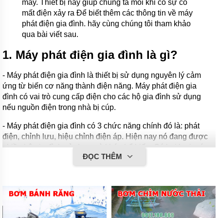
máy. Thiết bị này giúp chúng ta mỗi khi có sự cố
MÁY
RỬA
mất điện xảy ra Để biết thêm các thông tin về máy
XE
phát điện gia đình. hãy cùng chúng tôi tham khảo
qua bài viết sau.
DỤNG
CỤ
1. Máy phát điện gia đình là gì?
KHÍ
NÉN
- Máy phát điện gia đình là thiết bị sử dụng nguyên lý cảm
MÁY
ứng từ biến cơ năng thành điện năng. Máy phát điện gia
NÉN
KHÍ
đình có vai trò cung cấp điện cho các hộ gia đình sử dụng
nếu nguồn điện trong nhà bị cúp.
MÁY
THÁO
- Máy phát điện gia đình có 3 chức năng chính đó là: phát
VỎ
điện, chỉnh lưu, hiệu chỉnh điện áp. Hiện nay nó đang được
THIẾT
nhiều hộ gia đình sử dụng và khá phổ biến. Có hai loại máy
BỊ
ĐỌC THÊM
phát điện chạy xăng và máy phát điện chạy dầu.
ĐIỆN
CẦM
2. Cấu tạo và công dụng của máy
TAY
phát điện gia đình?
DỤNG
CỤ
2. Động cơ
CẦM
TAY