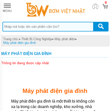
0
TRANG
CHỦ
THIẾT
BỊ
CHĂM
SÓC
Ô TÔ
- XE
Trang chủ
»
Thiết Bị Công Nghiệp
»
Máy phát điện
»
MÁY
Máy phát điện gia đình
THIẾT
MÁY PHÁT ĐIỆN GIA ĐÌNH
BỊ
SỬA
CHỮA
Thông tin đang được cập nhật
XE
MÁY
THIẾT
BỊ
SỬA
Máy phát điện gia đình
CHỮA
Ô TÔ,
XE
Máy phát điện gia đình là một thiết bị không còn
TẢI
xa lạ trong các doanh nghiệp, kho xưởng, nhà