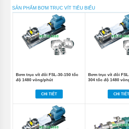
MÁY
RỬA
SẢN PHẨM BƠM TRỤC VÍT TIÊU BIỂU
XE
DỤNG
CỤ
KHÍ
NÉN
MÁY
NÉN
KHÍ
MÁY
THÁO
Bơm trục vít đôi FSL-30-150 tốc
Bơm trục vít đôi FSL
VỎ
độ 1480 vòng/phút
304 tốc độ 1480 vòn
lượng 20 tấn/giờ
THIẾT
BỊ
CHI TIẾT
CHI TIẾ
ĐIỆN
CẦM
TAY
DỤNG
CỤ
CẦM
TAY