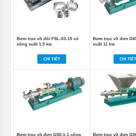
THIẾT
BỊ
DÂN
DỤNG
THIẾT
Bơm trục vít đôi FSL-03-15 có
Bơm trục vít đơn G6
BỊ
công suất 1.5 kw
suất 11 kw
CÔNG
NGHIỆP
CHI TIẾT
CHI TIẾ
BƠM
CÔNG
NGHIỆP
TIN
TỨC
GIỚI
THIỆU
SẢN
PHẨM
MỚI
LIÊN
Bơm trục vít đơn G50-1-1 công
Bơm trục vít đơn G5
HỆ