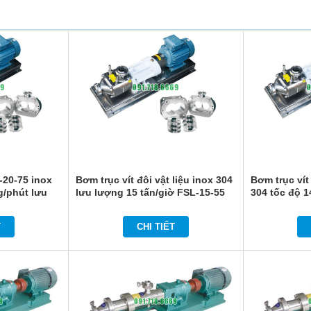
-20-75 inox
Bơm trục vít đôi vật liệu inox 304
Bơm trục vít
g/phút lưu
lưu lượng 15 tấn/giờ FSL-15-55
304 tốc độ 
suất 4 kw
T
CHI TIẾT