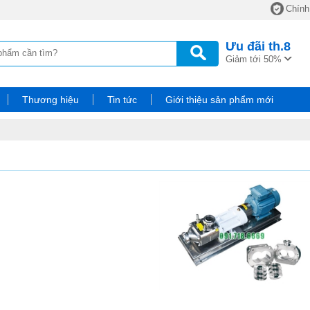
Chính
Ưu đãi
th.8
Giảm tới 50%
Thương hiệu
Tin tức
Giới thiệu sản phẩm mới