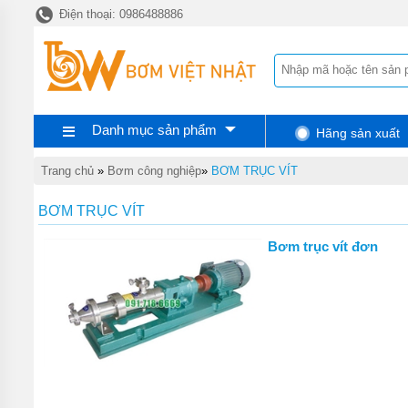
Điện thoại: 0986488886
TRANG
CHỦ
THIẾT
BỊ
CHĂM
SÓC
Ô TÔ
Danh mục sản phẩm
Hãng sản xuất
- XE
MÁY
Trang chủ
»
Bơm công nghiệp
»
BƠM TRỤC VÍT
THIẾT
BỊ
BƠM TRỤC VÍT
SỬA
CHỮA
XE
Bơm trục vít đơn
MÁY
THIẾT
BỊ
SỬA
CHỮA
Ô TÔ,
XE
TẢI