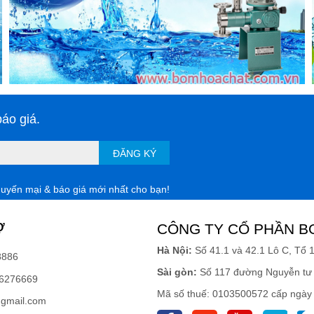
áo giá.
ĐĂNG KÝ
huyến mại & báo giá mới nhất cho bạn!
Ợ
CÔNG TY CỔ PHẦN B
Hà Nội:
Số 41.1 và 42.1 Lô C, Tổ 
8886
Sài gòn:
Số 117 đường Nguyễn tư 
6276669
Mã số thuế: 0103500572 cấp ngày
gmail.com