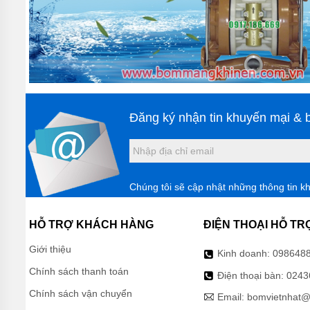
Đăng ký nhận tin khuyến mại & b
Chúng tôi sẽ cập nhật những thông tin k
HỖ TRỢ KHÁCH HÀNG
ĐIỆN THOẠI HỖ TR
Giới thiệu
Kinh doanh:
098648
Chính sách thanh toán
Điện thoại bàn:
0243
Chính sách vận chuyển
Email:
bomvietnhat@